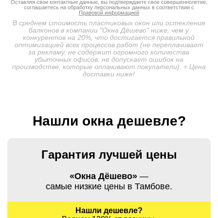
Оставляя свои контактные данные, вы подтверждаете свое совершеннолетие,
соглашаетесь на обработку персональных данных в соответствии с
Правовой информацией
В среднем стоимость пластиковых окон или остекления
балконов в компании "Окна Дёшево" ниже, чем у
конкурентов на 20%, что достигается правильной
оптимизацией всех процессов работ (не переплачивает
за рекламу, не содержит огромного количества
убыточных офисов, не допускает ошибок на
производстве, которые оплачивают покупатели). + Цена
доставки ниже!
Нашли окна дешевле?
Гарантия лучшей цены
«Окна Дёшево»
—
самые низкие цены в Тамбове.
Нашли дешевле?